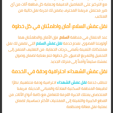
مع التركيز على التفاصيل الدقيقة وحماية كل قطعة أثاث من أي
ضرر محتمل. فريقنا المحترف يضمن لك تجربة نقل خالية من
المتاعب.
نقل عفش السلام: أمان واطمئنان في كل خطوة
عند الانتقال في منطقة
السلام
، فإن الأمان والاطمئنان هما
أولويتنا القصوى. نقدم خدمة
نقل عفش السلام
التي تضمن لك نقل
ممتلكاتك الثمينة بأقصى درجات الحماية. من التغليف المتقن إلى
التحميل والتفريغ الدقيق، كل خطوة تتم بعناية لضمان وصول
عفشك سليماً وآمناً إلى منزلك الجديد.
نقل عفش الشهداء: احترافية ودقة في الخدمة
تتطلب خدمة
نقل عفش الشهداء
احترافية ودقة متناهية، نظرًا
لطبيعة المنطقة السكنية الهادئة والمباني الحديثة. فريقنا
المتخصص يمتلك الخبرة اللازمة للتعامل مع كافة أنواع الأثاث، من
القطع الكبيرة والثقيلة إلى المقتنيات الأكثر حساسية، لضمان
عملية نقل فعالة ومنظمة.