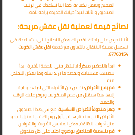
الصحيح ويعمل بكفاءة. كما أننا نساعدك في ترتيب
الصناديق والأثاث لتبدأ حياتك الجديدة براحة تامة.
نصائح قيمة لعملية نقل عفش مريحة:
لأننا نحرص على راحتك، نقدم لك بعض النصائح التي ستساعدك في
تسهيل عملية الانتقال، بالتعاون مع خدمة
نقل عفش الكويت
:
67763154
ابدأ بالتحضير مبكراً:
لا تنتظر حتى اللحظة الأخيرة. ابدأ
بتصنيف مقتنياتك وتحديد ما تريد نقله وما يمكن التخلص
منه.
قم بفرز الأغراض:
تخلص من الأشياء التي لم تعد بحاجة
إليها. هذا سيقلل من حجم المنقولات ويوفر عليك الوقت
والجهد.
جهز صندوقاً للأغراض الأساسية:
ضع في هذا الصندوق
الأغراض التي ستحتاجها في أول يوم لك في المنزل الجديد،
مثل أدوات النظافة، بعض الملابس، الأدوية، والشواحن.
قم بتسمية الصناديق بوضوح:
اكتب على كل صندوق