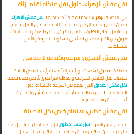
نقل عفش الزهراء: حلول نقل متكاملة لمنزلك
في منطقة
الزهراء
، نقدم لك حلولاً متكاملة لـ
نقل عفش الزهراء
تضمن لك تجربة انتقال مريحة. خدماتنا لا تقتصر على النقل فحسب،
بل تشمل الفك، التغليف، النقل، والتركيب، كل ذلك يتم تحت إشراف
فريق من الخبراء يضمن لك أعلى مستويات الجودة والأمان
لممتلكاتك.
نقل عفش الصديق: سرعة وكفاءة لا تضاهى
منطقة
الصديق
تشهد تطوراً عمرانياً مستمراً، مما يجعل الحاجة
لخدمات نقل العفش السريعة والفعالة أمراً ضرورياً. نحن نقدم خدمة
نقل عفش الصديق
التي تجمع بين السرعة والكفاءة، دون
المساومة على جودة الخدمة أو أمان ممتلكاتك. ثق بنا لتحريك
أغراضك بكل سهولة ويسر.
نقل عفش حطين: اهتمام خاص بكل تفصيلة
عندما يتعلق الأمر بـ
نقل عفش حطين
، فإن اهتمامنا بالتفاصيل هو
ما يميزنا. نحن ندرك قيمة كل قطعة من أثاثك، ولهذا، نتعامل