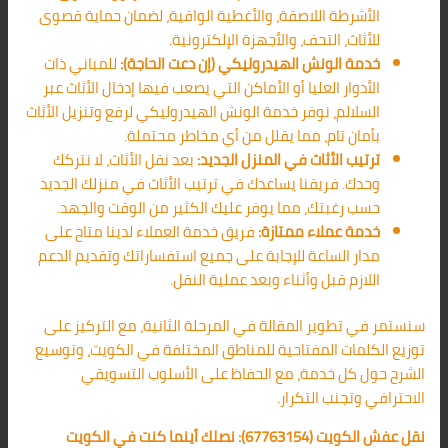
الأشرطة اللاصقة، والأغطية الواقية، لضمان حماية قصوى
للأثاث، التحف، والأجهزة الإلكترونية.
خدمة الونش الهيدروليكي (إن دعت الحاجة):
للمباني ذات
الأدوار العليا أو الأماكن التي يصعب فيها إدخال الأثاث عبر
السلالم، نوفر خدمة الونش الهيدروليكي لرفع وتنزيل الأثاث
بأمان تام، مما يقلل من أي مخاطر محتملة.
ترتيب الأثاث في المنزل الجديد:
بعد نقل الأثاث، لا نتركك
وحدك. فريقنا يساعدك في ترتيب الأثاث في منزلك الجديد
حسب رغبتك، مما يوفر عليك الكثير من الوقت والجهد.
خدمة عملاء ممتازة:
فريق خدمة العملاء لدينا متاح على
مدار الساعة للإجابة على جميع استفساراتك وتقديم الدعم
اللازم قبل وأثناء وبعد عملية النقل.
سنستمر في تطوير المقالة في المرحلة الثانية، مع التركيز على
توزيع الكلمات المفتاحية للمناطق المختلفة في الكويت، وتوسيع
الشرح حول كل خدمة، مع الحفاظ على الأسلوب التسويقي
الاحترافي وتجنب التكرار.
نقل عفش الكويت (67763154): نصلك أينما كنت في الكويت