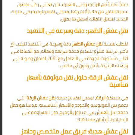
دعماً شاملاً من البداية وحتى النهاية. نحن نعتني بكل تفاصيل
عملية النقل، من فك الأثاث وتغليفه إلى نقله وتركيبه في منزلك
الجديد، لنجعل انتقالك أسهل ما يكون.
نقل عفش الظهر: دقة وسرعة في التنفيذ
تتطلب عملية
نقل عفش الظهر
دقة وسرعة في التنفيذ لتجنب أي
تأخير. فريقنا ملتزم بتقديم خدمة سريعة وفعالة، مع الحفاظ على
أعلى مستويات الجودة في التعامل مع أثاثك، لضمان وصوله إلى
وجهته الجديدة بأمان ودون أي متاعب.
نقل عفش الرقة: حلول نقل موثوقة بأسعار
مناسبة
في منطقة
الرقة
، نسعى لتقديم خدمة
نقل عفش الرقة
التي
تجمع بين الموثوقية والجودة والأسعار التنافسية. هدفنا هو جعل
خدمة نقل العفش في متناول الجميع، دون المساومة على
الاحترافية أو أمان ممتلكاتك.
نقل عفش هدية: فريق عمل متخصص وجاهز