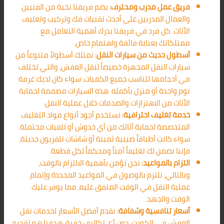
فريق عمل مدرب ومحترف:
يضم فريقنا نخبة من الفنيين
والعمال المدربين على أحدث تقنيات فك وتركيب وتغليف
الأثاث. كل فرد في فريقنا يدرك أهمية التعامل مع
ممتلكاتك بعناية فائقة واهتمام خاص.
أسطول حديث من سيارات النقل:
نمتلك أسطولاً متنوعاً من
سيارات النقل المجهزة خصيصاً لنقل العفش، والتي تختلف
في أحجامها لتناسب جميع الكميات، سواء كان لديك غرفة
نوم واحدة أو منزل بأكمله. هذه السيارات مصممة لحماية
الأثاث من الاهتزازات والصدمات خلال عملية النقل.
خدمة تغليف احترافية:
نستخدم أجود أنواع مواد التغليف
المتخصصة لحماية أثاثك من أي خدوش أو تلفيات محتملة.
سواء كانت أطباقاً صينية ثمينة أو شاشات تلفزيون حديثة،
فإننا نضمن لك تغليفاً آمناً ومحكماً لكل قطعة.
التزام بالمواعيد:
نحن نؤمن بأهمية الالتزام بالوقت،
وبالتالي، نلتزم بالوصول في المواعيد المحددة وإتمام
عملية النقل في الوقت المتفق عليه، مما يوفر عليك
الوقت والجهد.
أسعار تنافسية وشفافة:
نقدم أفضل الأسعار لخدمات نقل
العفش في الكويت، دون أي تكاليف خفية. هدفنا هو تقديم