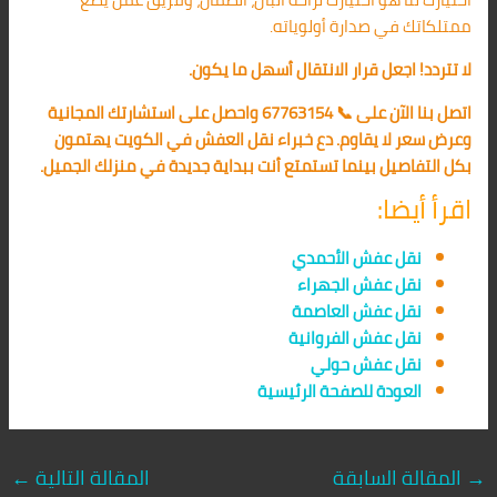
ممتلكاتك في صدارة أولوياته.
لا تتردد! اجعل قرار الانتقال أسهل ما يكون.
اتصل بنا الآن على 📞 67763154 واحصل على استشارتك المجانية
وعرض سعر لا يقاوم. دع خبراء نقل العفش في الكويت يهتمون
بكل التفاصيل بينما تستمتع أنت ببداية جديدة في منزلك الجميل.
اقرأ أيضا:
نقل عفش الأحمدي
نقل عفش الجهراء
نقل عفش العاصمة
نقل عفش الفروانية
نقل عفش حولي
العودة للصفحة الرئيسية
→
المقالة السابقة
المقالة التالية
←