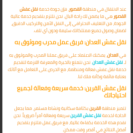
عند الانتقال في منطقة
القصور
، فإن جودة خدمة
نقل عفش
القصور
هي ما يضمن لك راحة البال. نحن نلتزم بتقديم خدمة عالية
الجودة، من التغليف الاحترافي إلى النقل الآمن والتركيب الدقيق،
لضمان وصول جميع ممتلكاتك سليمة ودون أي تلف.
نقل عفش العدان: فريق عمل مدرب وموثوق به
في
العدان
، يمكنك الاعتماد على فريق عملنا المدرب والموثوق به
لـ
نقل عفش العدان
. نحن نتمتع بالخبرة والمعرفة اللازمة لتقديم
خدمة نقل عفش فعالة ومنظمة، مع الحرص على التعامل مع أثاثك
بعناية فائقة وكأنه ملك لنا.
نقل عفش القرين: خدمة سريعة وفعالة لجميع
احتياجاتك
تتميز منطقة
القرين
بكثافة سكانية ونشاط مستمر، مما يجعل
الحاجة لخدمة
نقل عفش القرين
سريعة وفعالة أمراً ضرورياً. نحن
نقدم هذه الخدمة بكفاءة عالية، مع فريق عمل ملتزم بتقديم
أفضل النتائج في أقصر وقت ممكن.