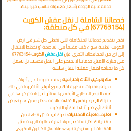
خدمة عالية الجودة بأسعار معقولة تناسب ميزانيتك.
خدماتنا الشاملة لـ نقل عفش الكويت
(67763154) في كل منطقة:
نفخر بتقديم خدماتنا المتكاملة التي تغطي كل شبر في أرض
الكويت الطيبة. سواء كنت مقيماً في العاصمة أو تخطط للانتقال
إلى أي من المحافظات الأخرى، فإن
نقل عفش
الكويت 67763154
هي خيارك الأمثل. خدماتنا لا تقتصر على النقل فحسب، بل تشمل
كل ما تحتاجه لضمان عملية انتقال سلسة:
فك وتركيب الأثاث باحترافية:
يعتمد فريقنا على أدوات
حديثة وتقنيات متطورة لفك جميع أنواع الأثاث، بما في ذلك
غرف النوم، المطابخ، الأرفف، والستائر، ثم إعادة تركيبها في
منزلك الجديد بنفس الكفاءة والدقة. هذا يضمن عدم تعرض
أثاثك لأي ضرر أثناء الفك أو التركيب.
تغليف وتعبئة المقتنيات:
ندرك قيمة كل قطعة من
مقتنياتك. لذا، نستخدم مواد تغليف عالية الجودة مثل
الفقاعات البلاستيكية (bubble wrap)، الكرتون المقوى،