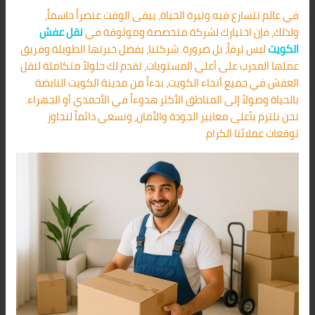
في عالم تتسارع فيه وتيرة الحياة، يبقى الوقت عنصراً حاسماً،
ولذلك، فإن اختيارك لشركة متخصصة وموثوقة في
نقل عفش
الكويت
ليس ترفاً، بل ضرورة. شركتنا، بفضل خبرتها الطويلة وفريق
عملها المدرب على أعلى المستويات، تقدم لك حلولاً متكاملة لنقل
العفش في جميع أنحاء الكويت، بدءاً من مدينة الكويت النابضة
بالحياة وصولاً إلى المناطق الأكثر هدوءاً في الأحمدي أو الجهراء.
نحن نلتزم بأعلى معايير الجودة والأمان، ونسعى دائماً لتجاوز
توقعات عملائنا الكرام.