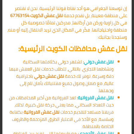
إن توسعنا الجغرافي هو أحد نقاط قوتنا الرئيسية. نحن لا نقتصر
على منطقة معينة، بل نقدم خدمة
نقل عفش الكويت 67763154
في كل زاوية وركن من أركانها، مدركين تمامًا خصوصية كل
منطقة واحتياجاتها. فكّر في المكان الذي تريد الانتقال إليه أو منه،
وستجدنا بجانبك:
نقل عفش محافظات الكويت الرئيسية:
نقل عفش حولي
:
تشتهر حولي بكثافتها السكانية
ونشاطها التجاري. بالتالي، تتطلب خدمات نقل العفش فيها
دقة وسرعة. نوفر لك خدمة
نقل عفش حولي
باحترافية
عالية، مع ضمان وصول جميع مقتنياتك بأمان تام إلى
وجهتها.
نقل عفش الفروانية
:
تعد الفروانية من أكبر المحافظات من
حيث التعداد السكاني، مما يعني حركة نقل كبيرة. لذلك،
فريقنا مستعد لتقديم خدمات
نقل عفش الفروانية
بكفاءة
وسلاسة، مع الأخذ في الاعتبار الطرق المزدحمة والظروف
الخاصة بالمنطقة.
نقل عفش الأحمدي
:
مع طبيعتها التي تمزج بين المناطق