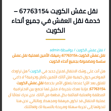
نقل عفش الكويت 67763154 –
خدمة نقل العفش في جميع أنحاء
الكويت
/
نقل عفش الكويت
/ بواسطة
admin
نقل عفش الكويت 67763154: رفيقك الأمين لعملية نقل عفش
سلسة ومضمونة بجميع أنحاء الكويت
هل أنت على وشك الانتقال لمنزل جديد في
الكويت
؟ هل تراودك
الهواجس حول كيفية نقل أثاثك الثمين بأمان وحرفية؟ لا داعي
للقلق بعد الآن! عندما يتعلق الأمر بخدمة
نقل عفش الكويت
67763154
، فإننا نعدك بتجربة لا مثيل لها تجمع بين الاحترافية
المطلقة والعناية الفائقة بكل قطعة من أثاثك. نحن ندرك تمامًا أن
عملية الانتقال قد تكون مرهقة ومجهدة، وبالتالي، نحن هنا
لنحولها إلى تجربة سهلة ومريحة بالنسبة لك ولعائلتك.