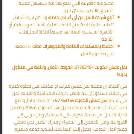
محتوياته والغرفة التي يتبع لها. هذا سيسهل عملية
التفريغ والترتيب بشكل كبير.
أبلغ شركة النقل عن أي أغراض خاصة:
إذا كان لديك أغراض
تتطلب عناية خاصة مثل التحف الفنية، الآلات الموسيقية، أو
الأجهزة الحساسة، أبلغنا بها مسبقاً لاتخاذ الاحتياطات
اللازمة.
احتفظ بالمستندات الهامة والمجوهرات معك:
لا تضعها
في صناديق النقل.
نقل عفش الكويت 67763154: الجودة، الأمان، والثقة في متناول
يديك!
في الختام، إن عملية نقل عفش منزلك أو مكتبك هي خطوة كبيرة
في حياتك، تستحق أن تتم بأقصى درجات الاحترافية والعناية. نحن
في شركة
نقل عفش الكويت 67763154
ندرك هذا تماماً، ونضع
نصب أعيننا أن نقدم لك خدمة لا مثيل لها، تتجاوز توقعاتك وتضمن
لك راحة البال. من مدينة الكويت إلى السالمية، ومن حولي إلى
الفروانية، ومن الأحمدي إلى الجهراء ومبارك الكبير، نحن نغطي
جميع أنحاء الكويت، ونصل إليك أينما كنت لتقديم خدمة متميزة.