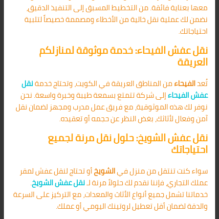
معها بعناية فائقة. من التخطيط المسبق إلى التنفيذ الدقيق،
نضمن لك عملية نقل خالية من الأخطاء ومصممة خصيصاً لتلبية
احتياجاتك.
نقل عفش الفيحاء: خدمة موثوقة لمنازلكم
العريقة
تُعد
الفيحاء
من المناطق العريقة في الكويت، وتحتاج خدمة
نقل
عفش الفيحاء
إلى شركة تتمتع بسمعة طيبة وخبرة واسعة. نحن
نوفر لك هذه الموثوقية، مع فريق عمل مدرب ومجهز لضمان نقل
آمن وفعال لأثاثك، بغض النظر عن حجمه أو تعقيده.
نقل عفش الشويخ: حلول نقل مرنة لجميع
احتياجاتك
سواء كنت تنتقل من منزل في
الشويخ
أو تحتاج لنقل عفش لمقر
عملك التجاري، فإننا نقدم لك حلولاً مرنة لـ
نقل عفش الشويخ
.
خدماتنا تشمل جميع أنواع الأثاث والمعدات، مع التركيز على السرعة
والدقة لضمان أقل تعطيل لروتينك اليومي أو عملك.