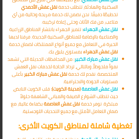
السكنية والهادئة، تتطلب خدمة
نقل عفش الأحمدي
تخطيطًا دقيقًا. نحن نضمن لك خدمة مريحة وخالية من أي
متاعب، من فك الأثاث وحتى إعادة تركيبه.
نقل عفش الجهراء
:
تتميز الجهراء بانتشار المناطق الزراعية
والصناعية بالإضافة للمناطق السكنية الجديدة. فرقنا لديها
الخبرة في التعامل مع جميع أنواع الممتلكات لضمان خدمة
نقل عفش الجهراء
بمستوى يليق بك.
نقل عفش مبارك الكبير
:
من المحافظات الحديثة التي تشهد
نمواً ملحوظاً، وبالتالي، تزداد الحاجة لخدمات نقل العفش
المتخصصة. نقدم لك خدمة
نقل عفش مبارك الكبير
بأعلى
مستويات الجودة والاحترافية.
نقل عفش العاصمة
(مدينة الكويت):
قلب الكويت النابض،
حيث تتطلب الشوارع الضيقة والمباني الشاهقة حلولاً
مبتكرة. نوفر خدمة
نقل عفش العاصمة
بكفاءة عالية، مع
ضمان التعامل الأمثل مع جميع التحديات اللوجستية.
تغطية شاملة لمناطق الكويت الأخرى: