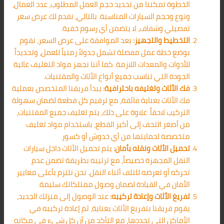
الخطوة تمكننا من تحديد حجم العمل المطلوب، عدد العمال،
ونوع وحجم السيارات المناسبة. بالتالي، نقدم لك عرض سعر
تفصيلي وشفاف، لا يتضمن أي رسوم خفية.
التخطيط والتجهيز:
بعد الموافقة على عرض السعر، نقوم
بوضع خطة عمل مفصلة تشمل جدولاً زمنياً للعمل، وتحديداً
للأدوات والمعدات اللازمة. كما أننا نجهز مواد التغليف عالية
الجودة التي تناسب جميع أنواع الأثاث والمقتنيات.
فك الأثاث وتغليفه باحترافية:
يبدأ فريقنا المتخصص بعملية
فك الأثاث بعناية فائقة، مع ترقيم كل قطعة لضمان سهولة
التركيب لاحقاً. علاوة على ذلك، يتم تغليف جميع المقتنيات،
من أصغر التحف إلى أكبر القطع، باستخدام مواد تغليف
متخصصة لحمايتها من أي خدوش أو كسور.
تحميل الأثاث ونقله بأمان:
يتم تحميل الأثاث داخل سيارات
النقل المجهزة خصيصاً، مع ترتيبه بطريقة تضمن عدم
تحركه أو تعرضه للتلف أثناء النقل. نحن نلتزم بأعلى معايير
الأمان في القيادة لضمان وصول ممتلكاتك سليمة.
تفريغ الأثاث وإعادة تركيبه:
عند الوصول إلى منزلك الجديد،
يقوم فريقنا بتفريغ الأثاث بعناية، ثم إعادة تركيبه في
الأماكن التي تحددها، مع التأكد من أن كل شيء في مكانه