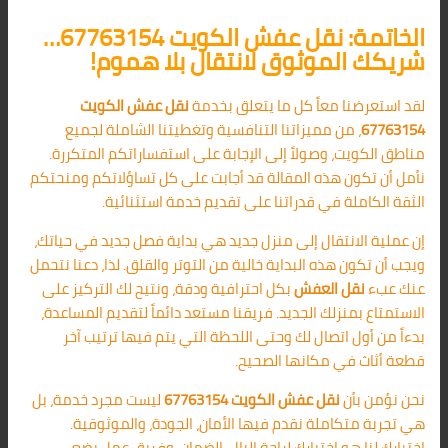
الخاتمة: نقل عفش الكويت 67763154…
شريكك الموثوق لانتقال بلا هموم!
لقد استعرضنا معاً كل ما يتعلق بخدمة
نقل عفش الكويت
67763154
، من مميزاتنا التنافسية وتغطيتنا الشاملة لجميع
مناطق الكويت، وصولاً إلى الإجابة على استفساراتكم المتكررة.
نأمل أن تكون هذه المقالة قد أجابت على كل تساؤلاتكم ومنحتكم
الثقة الكاملة في قدراتنا على تقديم خدمة استثنائية.
إن عملية الانتقال إلى منزل جديد هي بداية فصل جديد في حياتك،
ويجب أن تكون هذه البداية خالية من التوتر والقلق. لذا، دعنا نتحمل
عنك عبء
نقل العفش
بكل احترافية ودقة، ونتيح لك التركيز على
الاستمتاع بمنزلك الجديد. فريقنا مستعد دائماً لتقديم المساعدة،
بدءاً من أول اتصال لك وحتى اللحظة التي يتم فيها ترتيب آخر
قطعة أثاث في مكانها الصحيح.
نحن نؤمن بأن
نقل عفش الكويت 67763154
ليست مجرد خدمة، بل
هي تجربة متكاملة نقدم فيها الأمان، الجودة، والموثوقية.
اختيارك لنا هو اختيارك لراحة البال، الضمان، وفريق عمل يضع