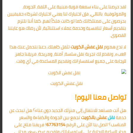
لقد حرصنا على بناء سمعة قوية مبنية على الثقة، الجودة،
والموثوقية. بالتالي، فإن اختيارك لنا يعني اختيارك لشركاء حقيقيين
يحرصون على ممتلكاتك كما لو كانت ملكاً لهم. كما أننا نلتزم
بتقديم أسعار تنافسية وخدمة عملاء استثنائية، لأن رضاك هو غايتنا
القصوى.
لا تدع هموم
نقل عفش الكويت
تثقل كاهلك. دعنا نتحمل عنك هذا
العبء، ونقدم لك تجربة نقل سلسة، آمنة، ومريحة. فريقنا جاهز
للإجابة على جميع استفساراتك وتقديم المساعدة في أي وقت.
نقل عفش الكويت
تواصل معنا اليوم!
هل أنت مستعد للانتقال إلى منزلك الجديد دون عناء؟ هل تبحث عن
خدمة
نقل
عفش بالكويت
تجمع بين الجودة والكفاءة والسعر
المناسب؟ اتصل بنا الآن على الرقم
67763154
! فريقنا متاح على
مدار الساعة للإجابة على استفساراتك وتقديم عرض سعر مجاني