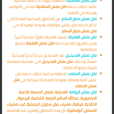
نقل عفش السالمية
:
منطقة حيوية ذات كثافة سكانية
عالية، تتطلب خدمة
نقل عفش السالمية
دقة في المواعيد
وسرعة في التنفيذ.
نقل عفش صباح السالم
:
من المناطق السكنية الهادئة التي
تحتاج لخدمة نقل عفش موثوقة، وهو ما نوفره لك في
نقل عفش صباح السالم
.
نقل عفش العقيلة
:
تشهد العقيلة تطوراً عمرانياً كبيراً،
ونحن جاهزون لتقديم خدمة
نقل عفش العقيلة
بجميع
متطلباتها.
نقل عفش الفحيحيل
:
تعد الفحيحيل مركزاً تجارياً وسكنياً
مهماً، وخدمات
نقل عفش الفحيحيل
التي نقدمها مصممة
لتلبية جميع الاحتياجات.
نقل عفش المنقف
:
منطقة سكنية تتطلب خدمة نقل
عفش آمنة وفعالة، وهو ما تضمنه لك شركتنا في
نقل
عفش المنقف
.
نقل عفش الروضة
، العديلية، كيفان، الدسمة، الدعية،
المنصورية، عبدالله السالم، النزهة، الشامية، اليرموك،
الخالدية، قرطبة، مشرف، بيان، سلوى، الرميثية، غرب مشرف،
المسايل، أبوفطيرة:
كل هذه المناطق والمزيد يتم تغطيتها