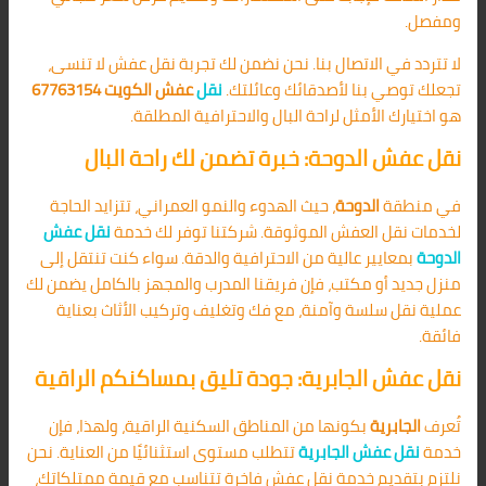
ومفصل.
لا تتردد في الاتصال بنا. نحن نضمن لك تجربة نقل عفش لا تنسى،
تجعلك توصي بنا لأصدقائك وعائلتك.
نقل
عفش الكويت 67763154
هو اختيارك الأمثل لراحة البال والاحترافية المطلقة.
نقل عفش الدوحة: خبرة تضمن لك راحة البال
في منطقة
الدوحة
، حيث الهدوء والنمو العمراني، تتزايد الحاجة
لخدمات نقل العفش الموثوقة. شركتنا توفر لك خدمة
نقل عفش
الدوحة
بمعايير عالية من الاحترافية والدقة. سواء كنت تنتقل إلى
منزل جديد أو مكتب، فإن فريقنا المدرب والمجهز بالكامل يضمن لك
عملية نقل سلسة وآمنة، مع فك وتغليف وتركيب الأثاث بعناية
فائقة.
نقل عفش الجابرية: جودة تليق بمساكنكم الراقية
تُعرف
الجابرية
بكونها من المناطق السكنية الراقية، ولهذا، فإن
خدمة
نقل عفش الجابرية
تتطلب مستوى استثنائيًا من العناية. نحن
نلتزم بتقديم خدمة نقل عفش فاخرة تتناسب مع قيمة ممتلكاتك،