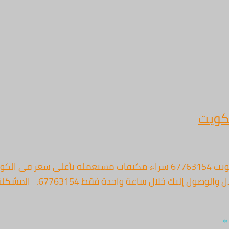
كويت
الرئيسية – سكراب الكويت أعلى سعر كاش فوري سكراب الكويت 67763154 شراء مكيف
مكيفك القديم إلى سيولة نقدية
»