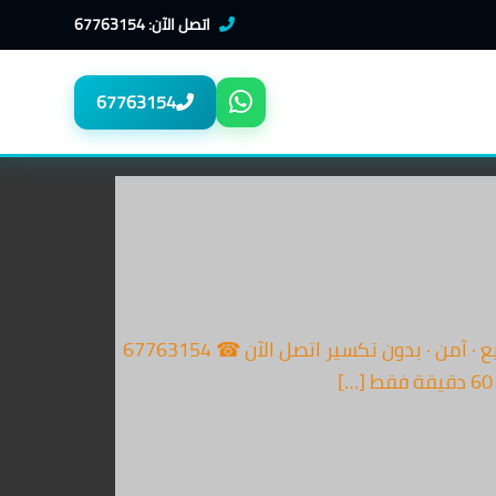
اتصل الآن: 67763154
67763154
العودة للرئيسية 📞 67763154 💬 واتساب 🏆 الأفضل في الكويت منذ 2015 — تقييم 4.9 ⭐ نقل أثاث 24 ساعة الكويت | سريع · آمن · بدون تكسير اتصل الآن ☎ 67763154