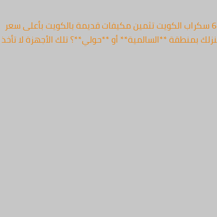
الرئيسية – سكراب الكويت أعلى كاش تثمين فوري 67763154 سكراب الكويت تثمين مكيفات قدي
ك بمنطقة **السالمية** أو **حولي**؟ تلك الأجهزة لا تأخ