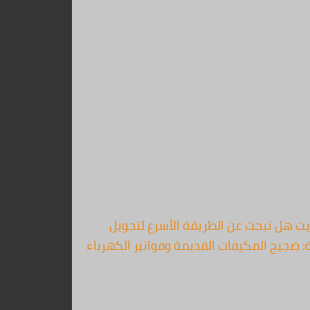
ات مستعملة بأعلى سعر في الكويت هل تبحث عن الطريقة الأسرع لتحويل
؟ نحن نضمن لك التقييم العادل والوصول إليك خلال ساعة واحدة فقط 67763154. المشكلة: ضجيج المكيفات القديمة وفواتير الكهرباء