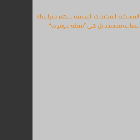
مة بالكويت بأعلى سعر المشكلة: المكيفات القديمة تلتهم ميزانيتك
ذ مساحة فحسب، بل هي “قنبلة موقوتة”