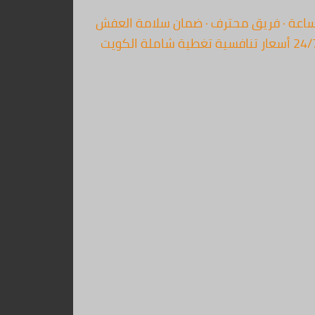
 نقل عفش سريع الكويت بدون تكسير | خصم 30% – اتصل الآن 67763154 وصول خلال ساعة · فريق محترف · ضمان سلامة العفش
الكامل · تغطية جميع مناطق الكويت اتصل الآن 67763154 واتساب الآن ضمان عدم التكسير فريق محترف متخصص خدمة 24/7 أسعار تنافسية تغطية شاملة الكويت