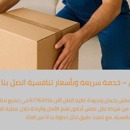
مة سريعة وبأسعار تنافسية اتصل بنا 67763154
🚛 نقل عفش الكويت – شركة نقل عفش ر
 شركة نقل عفش تُحقق لهم الأمان والراحة خلال عملية الانتق
نافسية، مع تنفيذ دقيق لكل خطوة بدءًا من الفك