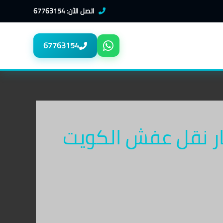
اتصل الآن: 67763154
67763154
ر نقل عفش الكويت