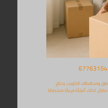
خيص وبجودة عالية اتصل الآن 67763154 في جميع مناطق ومحافظات الكويت، يحتاج
ال. لذلك، أنشأنا فريقًا متخصصًا