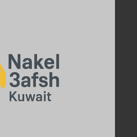
أفضل
خدمات
نقل
عفش
في
الكويت
–
سرعة،
أمان
وأسعار
تنافسية
اتصل
بنا
67763154