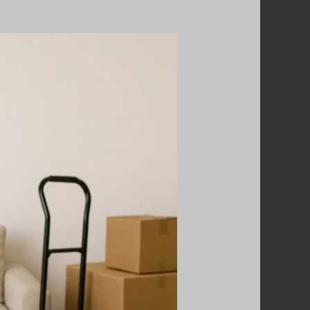
نقل
عفش
الكويت
رخيص
–
خدمة
سريعة
وبأسعار
تنافسية
اتصل
بنا
67763154