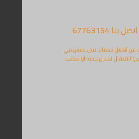
67763154
كويت: سرعة، أمان وأسعار تنافسية – اتصل بنا 67763154 هل تبحث عن أفضل خدمات نقل عفش في
ح! الانتقال لمنزل جديد أو مكتب