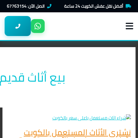
خطي
نشتري
أفضل نقل عفش الكويت 24 ساعة
اتصل الآن: 67763154
لى
الأثاث
لمحتوى
المستعمل
بالكويت
بأعلى
سعر
–
اتصل
الآن
67763154
بيع أثاث قديم
نشتري الأثاث المستعمل بالكويت