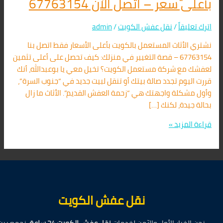
بأعلى سعر – اتصل الآن 67763154
اترك تعليقاً
/
نقل عفش الكويت
/
admin
نشتري الأثاث المستعمل بالكويت بأعلى الأسعار فقط اتصل بنا
67763154 – قصة التغيير في منزلك: كيف تحصل على أعلى تثمين
لعفشك مع شركة مستعمل الكويت؟ تخيل معي يا بوعبدالله، أنك
قررت اليوم تجدد صالة بيتك أو تنقل لبيت جديد في “جنوب السرة”،
وأول مشكلة واجهتك هي “زحمة العفش القديم”. الأثاث ما زال
بحالة جيدة، لكنك […]
قراءة المزيد »
نقل عفش الكويت