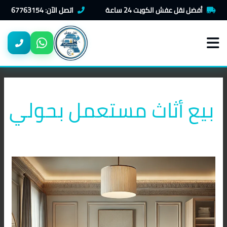
خطي
أفضل نقل عفش الكويت 24 ساعة
اتصل الآن: 67763154
لى
لمحتوى
بيع أثاث مستعمل بحولي
شراء
اثاث
مستعمل
بحولي