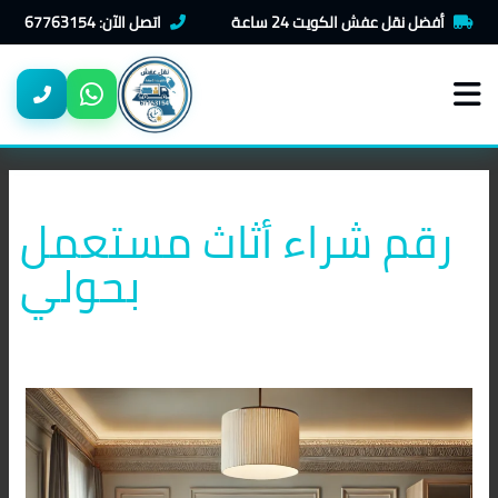
خطي
أفضل نقل عفش الكويت 24 ساعة
اتصل الآن: 67763154
لى
لمحتوى
رقم شراء أثاث مستعمل
بحولي
شراء
اثاث
مستعمل
بحولي