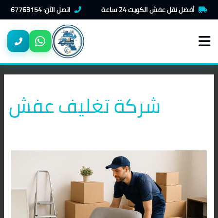
خطي
أفضل نقل عفش الكويت 24 ساعة
اتصل الآن: 67763154
لى
لمحتوى
شركة تغليف عفش
نقل
عفش
في
الكويت