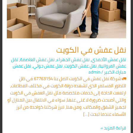
نقل عفش في الكويت
نقل عفش الأحمدي
,
نقل عفش الجهراء
,
نقل عفش العاصمة
,
نقل
عفش الفروانية
,
نقل عفش الكويت
,
نقل عفش حولي
,
نقل عفش
مبارك الكبير
/
admin
🚛 شركة نقل عفش في الكويت اتصل بنا 67763154 في ظل
التطور المستمر الذي تشهده دولة الكويت في مختلف القطاعات،
ارتفعت الحاجة إلى خدمات متخصصة مثل نقل العفش في الكويت
والتي أصبحت ضرورة لا غنى عنها، سواء في الانتقال بين المنازل أو
تجهيز الشقق والمكاتب. ومن هنا، تبرز شركتنا كواحدة من أبرز
الأسماء عندما تبحث […]
قراءة المزيد »