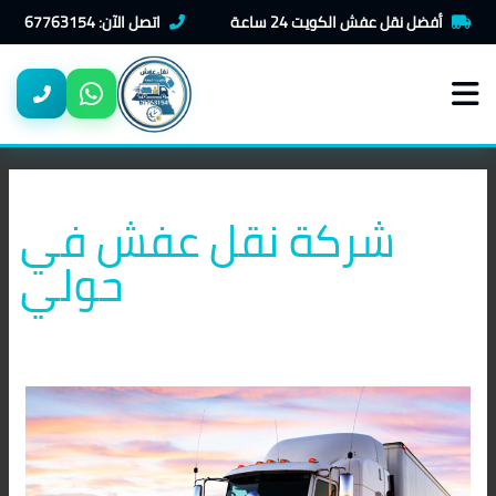
خطي
أفضل نقل عفش الكويت 24 ساعة
اتصل الآن: 67763154
لى
لمحتوى
شركة نقل عفش في
حولي
نقل
عفش
حولي