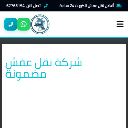
خطي
أفضل نقل عفش الكويت 24 ساعة
اتصل الآن: 67763154
لى
لمحتوى
شركة نقل عفش
مضمونة
أفضل
خدمات
نقل
عفش