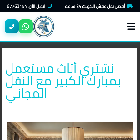
خطي
أفضل نقل عفش الكويت 24 ساعة
اتصل الآن: 67763154
لى
لمحتوى
نشتري أثاث مستعمل
بمبارك الكبير مع النقل
المجاني
شراء
اثاث
مستعمل