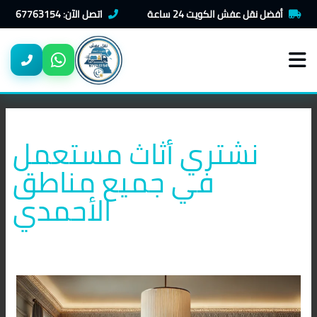
خطي
أفضل نقل عفش الكويت 24 ساعة
اتصل الآن: 67763154
لى
لمحتوى
نشتري أثاث مستعمل
في جميع مناطق
الأحمدي
شراء
اثاث
مستعمل