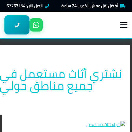
خطي
شراء
أفضل نقل عفش الكويت 24 ساعة
اتصل الآن: 67763154
لى
اثاث
لمحتوى
مستعمل
بحولي
نشتري أثاث مستعمل في
جميع مناطق حولي