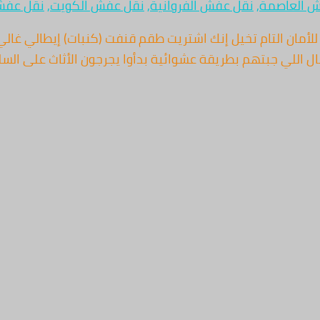
 العاصمة
,
نقل عفش الفروانية
,
نقل عفش الكويت
,
نقل عفش
لأمان التام تخيل إنك اشتريت طقم قنفت (كنبات) إيطالي غالي
عمال اللي جبتهم بطريقة عشوائية بدأوا يجرجون الأثاث على ا