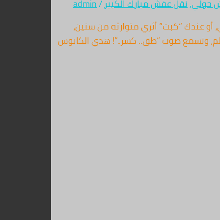
 حولي
,
نقل عفش مبارك الكبير
/
admin
، أو عندك “كبت” أثري متوارثه من سنين،
لسلم، وتسمع صوت “طق.. كسر..”! هذي الكابوس