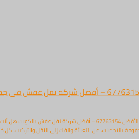
نقل عفش الكويت: تجربتك المثالية للانتقال الآمن والمريح مع الأفضل 67763154 –
وفة بالتحديات. من التعبئة والفك إلى النقل والتركيب، كل 