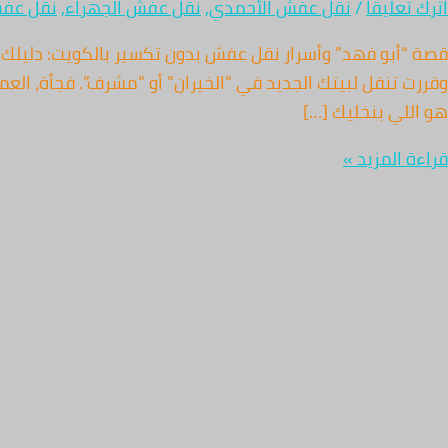
دن
اترك تعليقاً
/
نقل عفش الأحمدي
,
نقل عفش الجهراء
,
نقل عفش
أحياء
قصة “أبو فهد” وأسرار نقل عفش بدون تكسير بالكويت: دليلك ل
لكويت
وقررت تنقل لبيتك الجديد في “الخيران” أو “مشرف”. فجأة، ال
هو اللي بنخليك […]
قراءة المزيد »