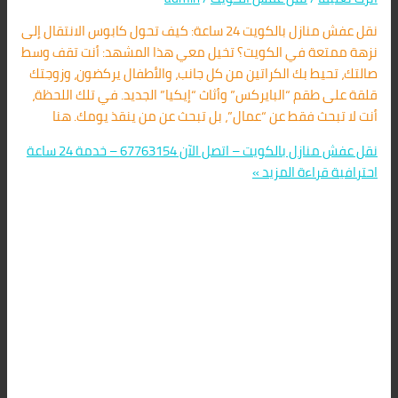
نقل عفش منازل بالكويت 24 ساعة: كيف تحول كابوس الانتقال إلى
نزهة ممتعة في الكويت؟ تخيل معي هذا المشهد: أنت تقف وسط
صالتك، تحيط بك الكراتين من كل جانب، والأطفال يركضون، وزوجتك
قلقة على طقم “البايركس” وأثاث “إيكيا” الجديد. في تلك اللحظة،
أنت لا تبحث فقط عن “عمال”، بل تبحث عن من ينقذ يومك. هنا
نقل عفش منازل بالكويت – اتصل الآن 67763154 – خدمة 24 ساعة
احترافية
قراءة المزيد »