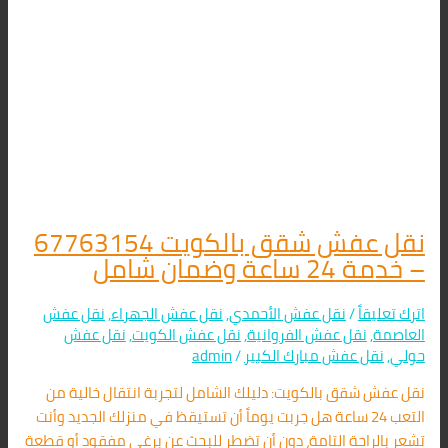
نقل عفش شقق بالكويت 67763154
– خدمة 24 ساعة وضمان شامل
اترك تعليقاً
/
نقل عفش الأحمدي
,
نقل عفش الجهراء
,
نقل عفش
العاصمة
,
نقل عفش الفروانية
,
نقل عفش الكويت
,
نقل عفش
حولي
,
نقل عفش مبارك الكبير
/
admin
نقل عفش شقق بالكويت: دليلك الشامل لتجربة انتقال خالية من
التعب 24 ساعة هل جربت يوماً أن تستيقظ في منزلك الجديد وأنت
تشعر بالراحة التامة، دون أن تضطر للبحث عن برغي مفقود أو قطعة