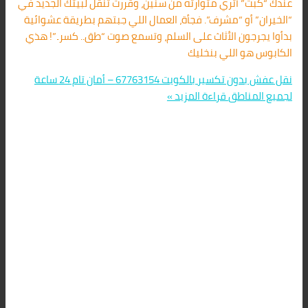
عندك “كبت” أثري متوارثه من سنين، وقررت تنقل لبيتك الجديد في
“الخيران” أو “مشرف”. فجأة، العمال اللي جبتهم بطريقة عشوائية
بدأوا يجرجون الأثاث على السلم، وتسمع صوت “طق.. كسر..”! هذي
الكابوس هو اللي بنخليك
نقل عفش بدون تكسير بالكويت 67763154 – أمان تام 24 ساعة
لجميع المناطق
قراءة المزيد »