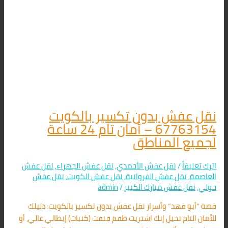
نقل عفش بدون تكسير بالكويت
67763154 – أمان تام 24 ساعة
لجميع المناطق
اترك تعليقاً
/
نقل عفش الأحمدي
,
نقل عفش الجهراء
,
نقل عفش
العاصمة
,
نقل عفش الفروانية
,
نقل عفش الكويت
,
نقل عفش
حولي
,
نقل عفش مبارك الكبير
/
admin
قصة “أبو فهد” وأسرار نقل عفش بدون تكسير بالكويت: دليلك
للأمان التام تخيل إنك اشتريت طقم قنفت (كنبات) إيطالي غالي، أو