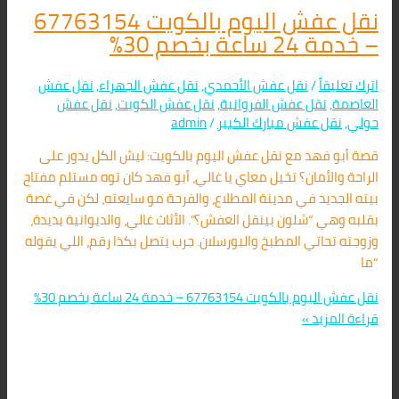
نقل عفش اليوم بالكويت 67763154
– خدمة 24 ساعة بخصم 30%
اترك تعليقاً
/
نقل عفش الأحمدي
,
نقل عفش الجهراء
,
نقل عفش
العاصمة
,
نقل عفش الفروانية
,
نقل عفش الكويت
,
نقل عفش
حولي
,
نقل عفش مبارك الكبير
/
admin
قصة أبو فهد مع نقل عفش اليوم بالكويت: ليش الكل يدور على
الراحة والأمان؟ تخيل معاي يا غالي، أبو فهد كان توه مستلم مفتاح
بيته الجديد في مدينة المطلاع، والفرحة مو سايعته، لكن في غصة
بقلبه وهي “شلون بينقل العفش؟”. الأثاث غالي، والديوانية يديدة،
وزوجته تحاتي المطبخ والبورسلان. جرب يتصل بكذا رقم، اللي يقوله
“ما
نقل عفش اليوم بالكويت 67763154 – خدمة 24 ساعة بخصم 30%
قراءة المزيد »