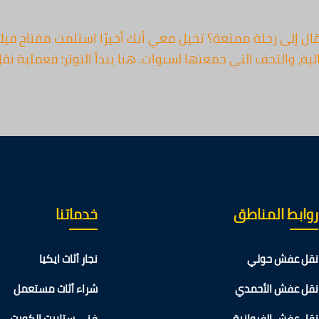
ل إلى رحلة ممتعة؟ تخيل معي أنك أخيرًا استلمت مفتاح فيلا
تالية، والتحف التي جمعتها لسنوات. هنا يبدأ التوتر؛ فعملية
روابط المناطق
خدماتنا
نقل عفش حولي
نجار أثاث ايكيا
نقل عفش الأحمدي
شراء أثاث مستعمل
نقل عفش الفروانية
فني ستلايت الكويت