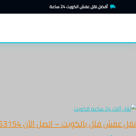
قل
خطي
أفضل نقل عفش الكويت 24 ساعة
لى
فش
لل
لمحتوى
الكويت
تصل
لآن
6776315
دمة
2
اعة
أمان
نقل عفش فلل بالكويت – اتصل الآن 67763154 – خدمة 24 ساعة بأمان