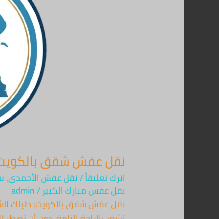
بالكويت
67763154
–
خدمة
24
ساعة
وضمان
شامل
نقل عفش شقق بالكويت 67763154 – خدمة 24 ساعة وضمان شا
اترك تعليقاً
/
نقل عفش الأحمدي
,
ن
نقل عفش مبارك الكبير
/
admin
تشعر بالراحة التامة، دون أن تضطر