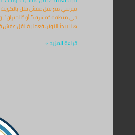
اترك تعليقاً
/
نقل عفش الكويت
/
in
تجربتي مع نقل عفش فلل بالكويت: ك
في منطقة “مشرف” أو “الخيران”، وبد
هنا يبدأ التوتر؛ فعملية نقل عفش 
قراءة المزيد »
نقل
عفش
شقق