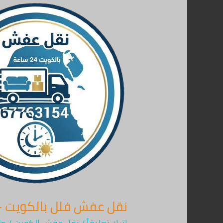
نقل
عفش
فلل
بالكويت
–
اتصل
الآن
67763154
–
خدمة
24
ساعة
بأمان
نقل عفش فلل بالكويت – اتصل الآن 67763154 –