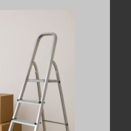
نقل
عفش
الكويت
67763154
–
خدمة
نقل
العفش
في
جميع
أنحاء
الكويت