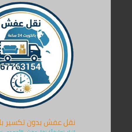
نقل
عفش
بدون
تكسير
بالكويت
67763154
–
أمان
تام
24
ساعة
لجميع
المناطق
نقل عفش بدون تكسير بالكويت 67763154 – أمان تام 24 سا