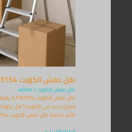
نقل عفش الكويت 67763154 – خدمة نقل العفش في جميع أنحاء الكويت
نقل عفش الكويت
/
admin
نقل عف
لمنزل جديد في الكويت؟ هل تراودك 
الأمر بخدمة نقل عفش الكويت 67763154، فإننا نعدك بتجربة لا مثيل لها تجمع بين الاحترافية
قراءة المزيد »