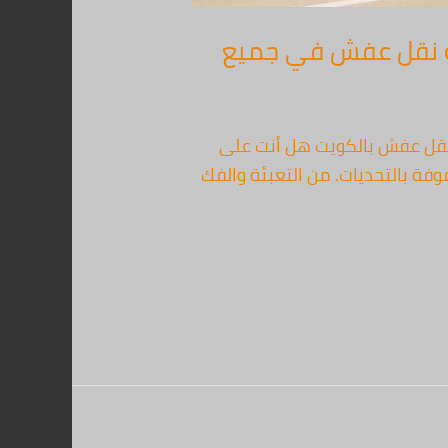
ل بنا 67763154 – أفضل شركة نقل عفش في جميع
ل الآمن والمريح مع الأفضل 67763154 – أفضل شركة نقل عفش بالكويت هل أنت على
فة بالتحديات. من التعبئة والفك