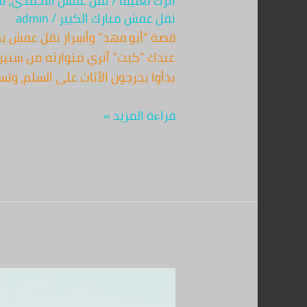
اترك تعليقاً
/
نقل عفش الأحمدي
,
ن
نقل عفش مبارك الكبير
/
admin
قصة “أبو فهد” وأسرار نقل عفش بدون
عندك “كبت” أثري متوارثه من سنين،
بدأوا يجرجون الأثاث على السلم، و
قراءة المزيد »
أفضل
شركة