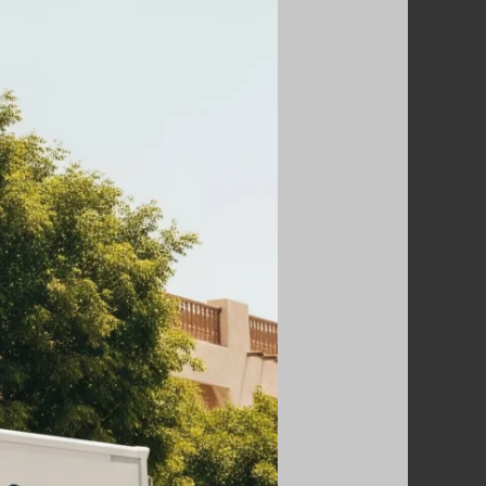
نقل
عفش
بالكويت
اتصل
بنا
67763154
–
أفضل
شركة
نقل
عفش
في
جميع
مدن
وأحياء