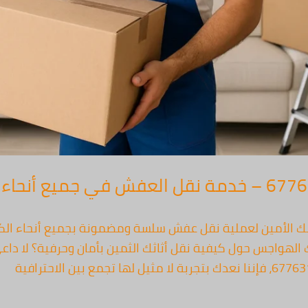
ش الكويت 67763154: رفيقك الأمين لعملية نقل عفش سلسة ومضمونة بجميع أ
الهواجس حول كيفية نقل أثاثك الثمين بأمان وحرفية؟ لا داعي