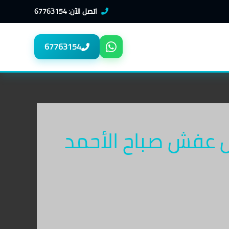
اتصل الآن: 67763154
67763154
 عفش صباح الأحمد