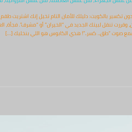
قل عفش الجهراء
,
نقل عفش العاصمة
,
نقل عفش الفروانية
,
نق
 تكسير بالكويت: دليلك للأمان التام تخيل إنك اشتريت طقم ق
 وقررت تنقل لبيتك الجديد في “الخيران” أو “مشرف”. فجأة، ا
تسمع صوت “طق.. كسر..”! هذي الكابوس هو اللي بنخليك […]