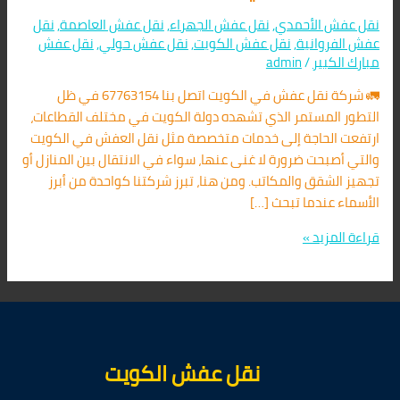
نقل عفش الأحمدي
,
نقل عفش الجهراء
,
نقل عفش العاصمة
,
نقل
عفش الفروانية
,
نقل عفش الكويت
,
نقل عفش حولي
,
نقل عفش
مبارك الكبير
/
admin
🚛 شركة نقل عفش في الكويت اتصل بنا 67763154 في ظل
التطور المستمر الذي تشهده دولة الكويت في مختلف القطاعات،
ارتفعت الحاجة إلى خدمات متخصصة مثل نقل العفش في الكويت
والتي أصبحت ضرورة لا غنى عنها، سواء في الانتقال بين المنازل أو
تجهيز الشقق والمكاتب. ومن هنا، تبرز شركتنا كواحدة من أبرز
الأسماء عندما تبحث […]
قراءة المزيد »
نقل عفش الكويت