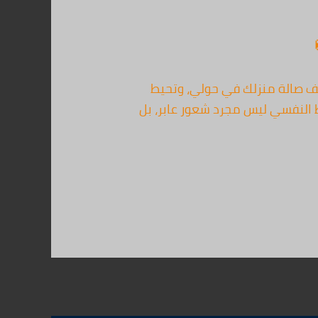
ف صالة منزلك في حولي، وتحيط
ط النفسي ليس مجرد شعور عابر، بل