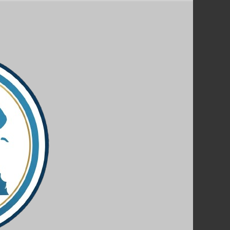
نقل
عفش
حولي
فوري
–
شركة
نقل
عفش
الكويت
–
67763154
🚚