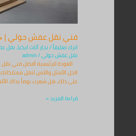
فني نقل عفش حولي | 67763154 | خدمة احترافية 24 ساعة
اترك تعليقاً
/
نجار أثاث ايكيا
,
نقل عف
نقل عفش حولي
/
admin
العودة للرئيسية أفضل فني نقل عف
على ذلك، هل شعرت يوماً بذاك الألم
قراءة المزيد »