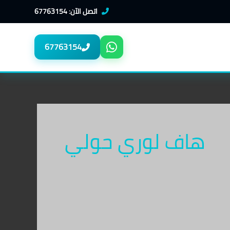
اتصل الآن: 67763154
67763154
هاف لوري حولي