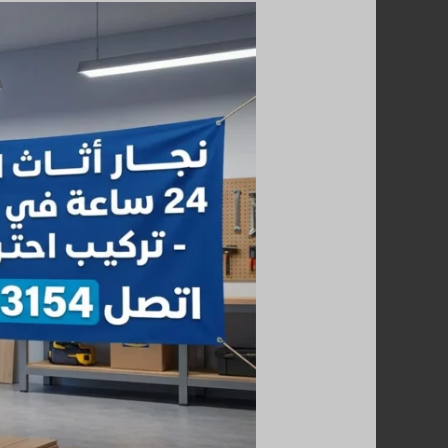
فني
نقل
عفش
حولي
|
67763154
|
خدمة
احترافية
24
ساعة