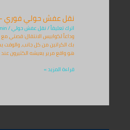
نقل عفش حولي فوري – شركة 
اترك تعليقاً
/
نقل عفش حولي
/
min
وداعاً لكوابيس الانتقال: قصتي م
بك الكراتين من كل جانب، والوقت ي
هو واقع مرير يعيشه الكثيرون عند ات
قراءة المزيد »